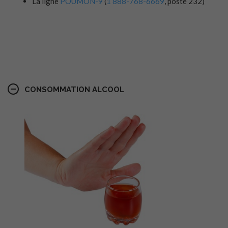
La ligne
POUMON-9
(
1 888-768-6669
, poste 232)
.
CONSOMMATION ALCOOL