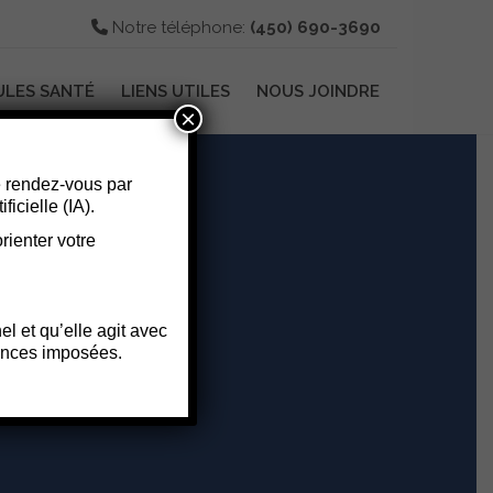
Notre téléphone:
(450) 690-3690
ULES SANTÉ
LIENS UTILES
NOUS JOINDRE
×
 rendez-vous par
ficielle (IA).
rienter votre
l et qu’elle agit avec
gences imposées.