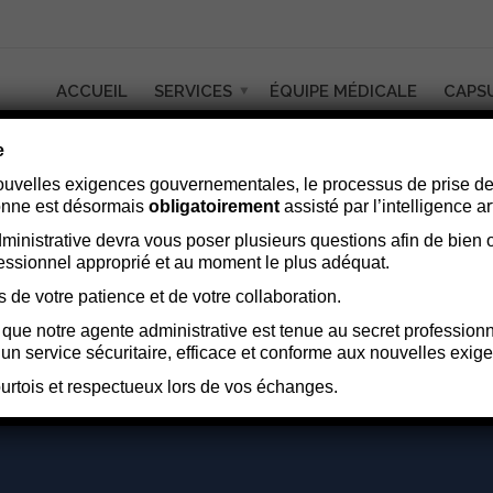
ACCUEIL
SERVICES
ÉQUIPE MÉDICALE
CAPS
e
velles exigences gouvernementales, le processus de prise de
onne est désormais
obligatoirement
assisté par l’intelligence arti
ministrative devra vous poser plusieurs questions afin de bien o
essionnel approprié et au moment le plus adéquat.
de votre patience et de votre collaboration.
ue notre agente administrative est tenue au secret professionne
ir un service sécuritaire, efficace et conforme aux nouvelles exi
urtois et respectueux lors de vos échanges.